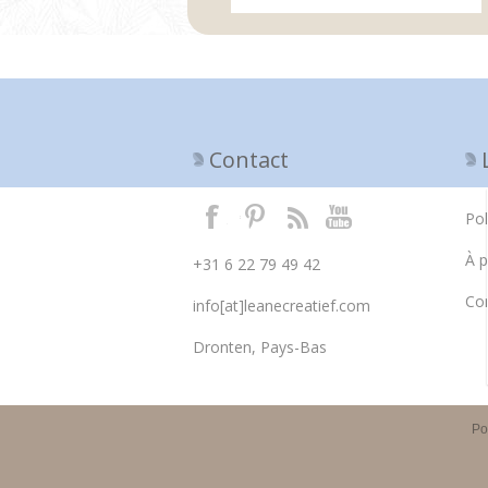
Contact
Pol
À 
+31 6 22 79 49 42
Con
info[at]leanecreatief.com
Dronten, Pays-Bas
Po