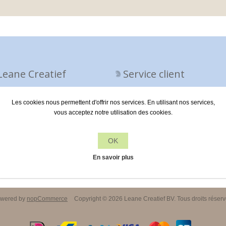
Leane Creatief
Service client
itique de confidentialité
Contactez-nous
Les cookies nous permettent d'offrir nos services. En utilisant nos services,
vous acceptez notre utilisation des cookies.
propos de nous
ditions de livraison
OK
En savoir plus
wered by
nopCommerce
Copyright © 2026 Leane Creatief BV. Tous droits réserv