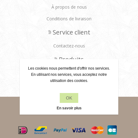
À propos de nous
Conditions de livraison
Service client
Contactez-nous
Produits
Les cookies nous permettent d'offrir nos services.
Récemment vus
En utilisant nos services, vous acceptez notre
utilisation des cookies.
Rechercher
OK
Powered by
nopCommerce
En savoir plus
Copyright © 2026 Leane Creatief BV. Tous droits réservés.