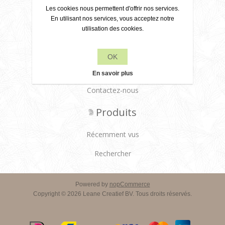
Politique de confidentialité
Les cookies nous permettent d'offrir nos services.
En utilisant nos services, vous acceptez notre
À propos de nous
utilisation des cookies.
Conditions de livraison
OK
Service client
En savoir plus
Contactez-nous
Produits
Récemment vus
Rechercher
Powered by
nopCommerce
Copyright © 2026 Leane Creatief BV. Tous droits réservés.