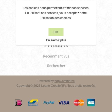
À propos de nous
Les cookies nous permettent d'offrir nos services.
Conditions de livraison
En utilisant nos services, vous acceptez notre
utilisation des cookies.
Service client
OK
Contactez-nous
En savoir plus
Produits
Récemment vus
Rechercher
Powered by
nopCommerce
Copyright © 2026 Leane Creatief BV. Tous droits réservés.