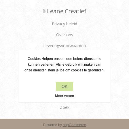
Leane Creatief
Privacy beleid
Over ons
Leveringsvoorwaarden
Klantenservice
Cookies Helpen ons om een betere diensten te
kunnen verlenen. Als je gebruik wilt maken van
Contact
onze diensten stem je toe om cookies te gebruiken.
Producten
OK
Recente items
Meer weten
Zoek
Powered by
nopCommerce