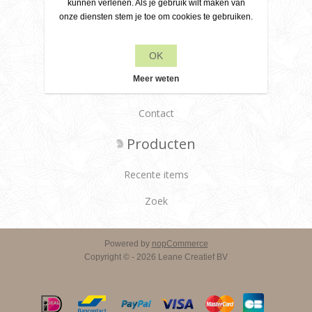
kunnen verlenen. Als je gebruik wilt maken van
onze diensten stem je toe om cookies te gebruiken.
Over ons
Leveringsvoorwaarden
OK
Klantenservice
Meer weten
Contact
Producten
Recente items
Zoek
Powered by
nopCommerce
Copyright © - 2026 Leane Creatief BV